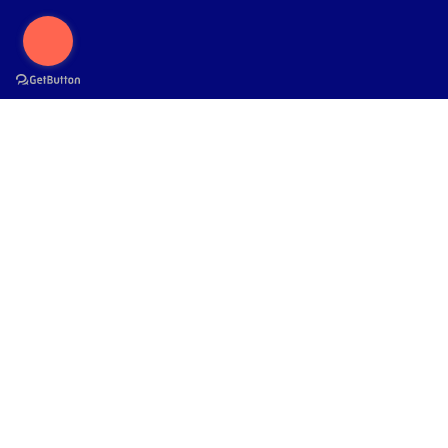
Busca en
Amatitlania nanolutea 5-6 cm
Venta -9%