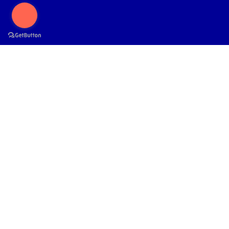
Busca en
Bacopa caroliniana – Planta
Acuática de Crecimiento Rápido y
Fácil Cuidado para Acuarios
Venta -10%