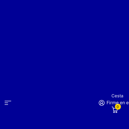
Cesta
Firme en e
0